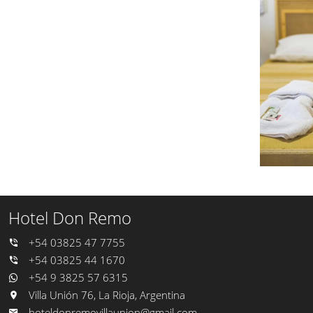
Hotel Don Remo
+54 03825 47 7755
+54 03825 44 1670
+54 9 3825 57 6315
Villa Unión 76, La Rioja, Argentina
hoteldonremovillaunion@gmail.com