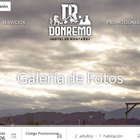
esión
SERVICIOS
PROMOCIONES
Galería de Fotos
ida
Código Promocional
2
adultos
•
1
habitación